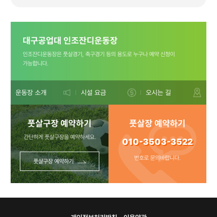
(플라스틱은
대구공업대 인조잔디운동장
비워주세요 ㅠㅠ)
인조잔디운동장은 풋살경기, 축구경기 등의 용도로 누구나 예약 신청이
가능합니다.
문의사항:010-
운동장 소개
시설 요금
오시는 길
풋살구장 예약하기
풋살장 예약하기
3503-3522
간단하게 풋살구장을 예약하세요.
010-3503-3522
번호로 문의바랍니다.
풋살구장 예약하기