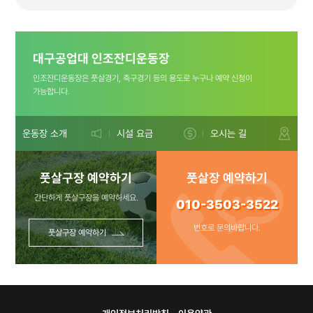
(플라스틱은
대구공업대 인조잔디운동장
비워주세요 ㅠㅠ)
인조잔디운동장은 풋살경기, 축구경기 등의 용도로 누구나 예약 신청이
가능합니다.
문의사항:010-
운동장 소개
시설 요금
오시는 길
풋살구장 예약하기
풋살장 예약하기
3503-3522
간단하게 풋살구장을 예약하세요.
010-3503-3522
번호로 문의바랍니다.
풋살구장 예약하기