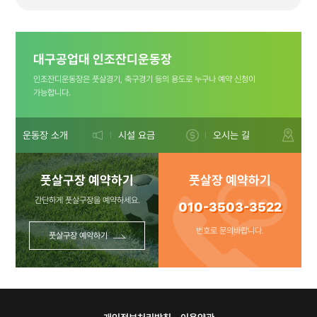
(플라스틱은
대구공업대 인조잔디운동장
비워주세요 ㅠㅠ)
인조잔디운동장은 풋살경기, 축구경기 등의 용도로 누구나 예약 신청이
가능합니다.
문의사항:010-
운동장 소개
시설 요금
오시는 길
풋살구장 예약하기
풋살장 예약하기
3503-3522
간단하게 풋살구장을 예약하세요.
010-3503-3522
번호로 문의바랍니다.
풋살구장 예약하기