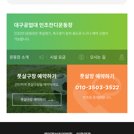
(플라스틱은
대구공업대 인조잔디운동장
비워주세요 ㅠㅠ)
인조잔디운동장은 풋살경기, 축구경기 등의 용도로 누구나 예약 신청이
가능합니다.
문의사항:010-
운동장 소개
시설 요금
오시는 길
풋살구장 예약하기
풋살장 예약하기
3503-3522
간단하게 풋살구장을 예약하세요.
010-3503-3522
번호로 문의바랍니다.
풋살구장 예약하기