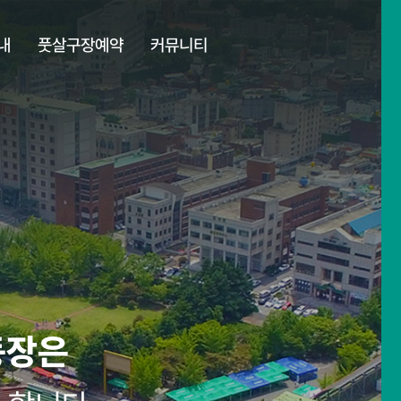
내
풋살구장예약
커뮤니티
동장은
동장은
동장은
동장은