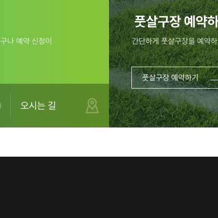
문의사항:010
풋살구장 예약
3503-3522
누구나 예약 신청이
간단하게 풋살구장을 예약하
풋살구장 예약하기
오시는 길