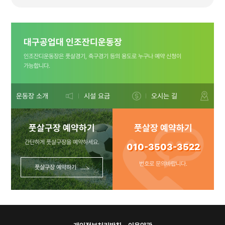
(플라스틱은
대구공업대 인조잔디운동장
비워주세요 ㅠㅠ)
인조잔디운동장은 풋살경기, 축구경기 등의 용도로 누구나 예약 신청이
가능합니다.
문의사항:010-
운동장 소개
시설 요금
오시는 길
풋살구장 예약하기
풋살장 예약하기
3503-3522
간단하게 풋살구장을 예약하세요.
010-3503-3522
번호로 문의바랍니다.
풋살구장 예약하기