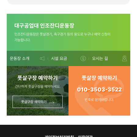
(플라스틱은
대구공업대 인조잔디운동장
비워주세요 ㅠㅠ)
인조잔디운동장은 풋살경기, 축구경기 등의 용도로 누구나 예약 신청이
가능합니다.
문의사항:010-
운동장 소개
시설 요금
오시는 길
풋살구장 예약하기
풋살장 예약하기
3503-3522
간단하게 풋살구장을 예약하세요.
010-3503-3522
번호로 문의바랍니다.
풋살구장 예약하기